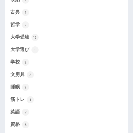
古典
1
哲学
2
大学受験
13
大学選び
1
学校
2
文房具
2
睡眠
2
筋トレ
1
英語
7
資格
6